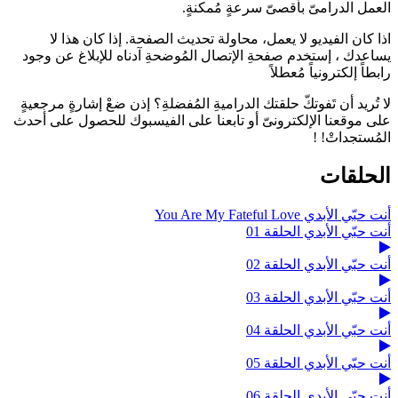
العمل الدرامىّ بأقصىّ سرعةٍ مُمكنةٍ.
اذا كان الفيديو لا يعمل، محاولة تحديث الصفحة. إذا كان هذا لا
يساعدك ، إستخدم صفحةِ الإتصال المُوضحةِ آدناه للإبلاغ عن وجود
رابطاً إلكترونياً مُعطلاً
لا تُريد أن تَفوتكّ حلقتك الدراميةِ المُفضلةِ؟ إذن ضعْ إشارةٍ مرجعيةٍ
على موقعنا الإلكترونىّ أو تابعنا على الفيسبوك للحصول على أحدث
المُستجداتْ! !
الحلقات
أنت حبّي الأبدي You Are My Fateful Love
أنت حبّي الأبدي الحلقة 01
أنت حبّي الأبدي الحلقة 02
أنت حبّي الأبدي الحلقة 03
أنت حبّي الأبدي الحلقة 04
أنت حبّي الأبدي الحلقة 05
أنت حبّي الأبدي الحلقة 06