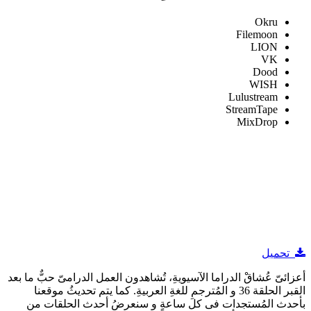
Okru
Filemoon
LION
VK
Dood
WISH
Lulustream
StreamTape
MixDrop
تحميل
أعزائىّ عُشاقْ الدراما الآسيويةِ، تُشاهدون العمل الدرامىّ حبٌّ ما بعد
القبر الحلقة 36 و المُترجمِ للغةِ العربيةِ. كما يتم تحديثُ موقعنا
بأحدث المُستجدات فى كل ساعةٍ و سنعرضُ أحدث الحلقات من