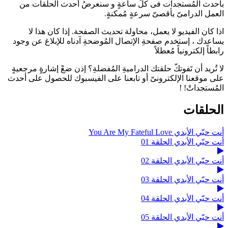
بأحدث المُستجدات فى كل ساعةٍ و سنعرضُ أحدث الحلقات من
العمل الدرامىّ بأقصىّ سرعةٍ مُمكنةٍ.
اذا كان الفيديو لا يعمل، محاولة تحديث الصفحة. إذا كان هذا لا
يساعدك ، إستخدم صفحةِ الإتصال المُوضحةِ آدناه للإبلاغ عن وجود
رابطاً إلكترونياً مُعطلاً
لا تُريد أن تَفوتكّ حلقتك الدراميةِ المُفضلةِ؟ إذن ضعْ إشارةٍ مرجعيةٍ
على موقعنا الإلكترونىّ أو تابعنا على الفيسبوك للحصول على أحدث
المُستجداتْ! !
الحلقات
أنت حبّي الأبدي You Are My Fateful Love
أنت حبّي الأبدي الحلقة 01
أنت حبّي الأبدي الحلقة 02
أنت حبّي الأبدي الحلقة 03
أنت حبّي الأبدي الحلقة 04
أنت حبّي الأبدي الحلقة 05