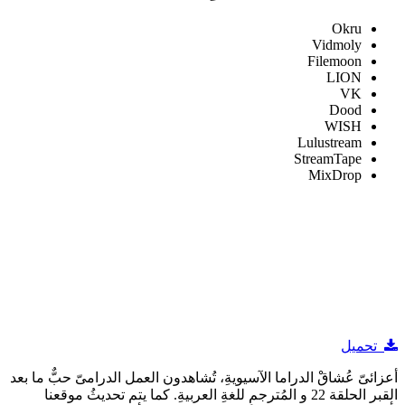
Okru
Vidmoly
Filemoon
LION
VK
Dood
WISH
Lulustream
StreamTape
MixDrop
تحميل
أعزائىّ عُشاقْ الدراما الآسيويةِ، تُشاهدون العمل الدرامىّ حبٌّ ما بعد
القبر الحلقة 22 و المُترجمِ للغةِ العربيةِ. كما يتم تحديثُ موقعنا