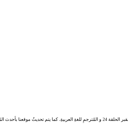
أعزائىّ عُشاقْ الدراما الآسيويةِ، تُشاهدون العمل الدرامىّ حبٌّ ما بعد القبر الحلقة 24 و المُ