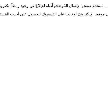
إستخدم صفحةِ الإتصال المُوضحةِ آدناه للإبلاغ عن وجود رابطاً إلكترونياً
 على موقعنا الإلكترونىّ أو تابعنا على الفيسبوك للحصول على أحدث المُستج