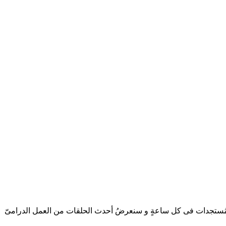
ترجمِ للغةِ العربيةِ. كما يتم تحديثُ موقعنا بأحدث المُستجدات فى كل ساعةٍ و سنعرضُ أحدث الحلقات من العمل الدرامىّ