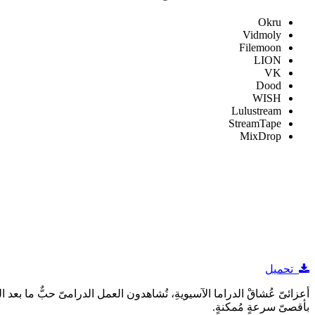
Okru
Vidmoly
Filemoon
LION
VK
Dood
WISH
Lulustream
StreamTape
MixDrop
تحميل
بأقصىّ سرعةٍ مُمكنةٍ.