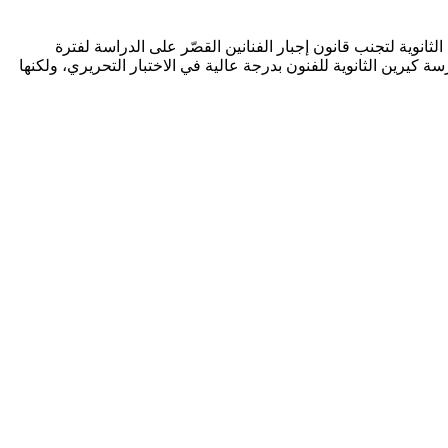
مالي، نقلت بعد ذلك شركة Oz للترفيه فنانيها إلى مدرسة كيرين الثانوية لتجنب قانون إجبار الفنانين القصّر على الدراسة لفترة
لمنقولون حديثاً من شركة Oz للترفيه. التحقت شين هي سونج بمدرسة كيرين الثانوية للفنون بدرجة عالية في الاختبار التحريري، ولكنها