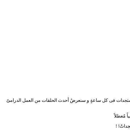
للغةِ العربيةِ. كما يتم تحديثُ موقعنا بأحدث المُستجدات فى كل ساعةٍ و سنعرضُ أحدث الحلقات من العمل الدرامىّ
 مُعطلاً
داتْ! !