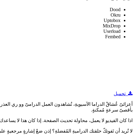
Dood
Okru
Uptobox
MixDrop
Userload
Fembed
تحميل
بأقصىّ سرعةٍ مُمكنةٍ.
اذا كان الفيديو لا يعمل، محاولة تحديث الصفحة. إذا كان هذا لا يساعدك ، 
لا تُريد أن تَفوتكّ حلقتك الدراميةِ المُفضلةِ؟ إذن ضعْ إشارةٍ مرجعيةٍ