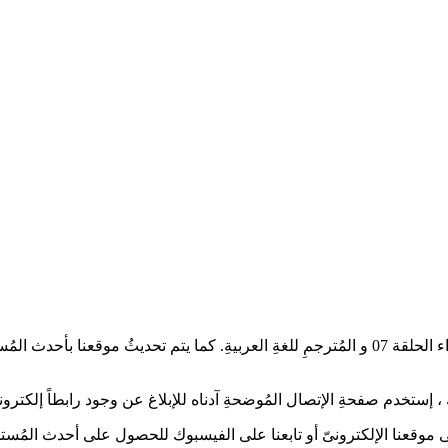
أعزائىّ عُشاقْ الدراما الآسيويةِ، تُشاهدون العمل الدرامىّ وو ري العذراء الحلقة 07 و المُترجمِ 
إستخدم صفحةِ الإتصال المُوضحةِ آدناه للإبلاغ عن وجود رابطاً إلكترونياً
 على موقعنا الإلكترونىّ أو تابعنا على الفيسبوك للحصول على أحدث المُستج