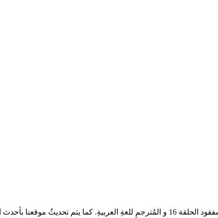
أعزائىّ عُشاقْ الدراما الآسيويةِ، تُشاهدون العمل الدرامىّ ولي العهد المفقود الحلقة 16 و المُ