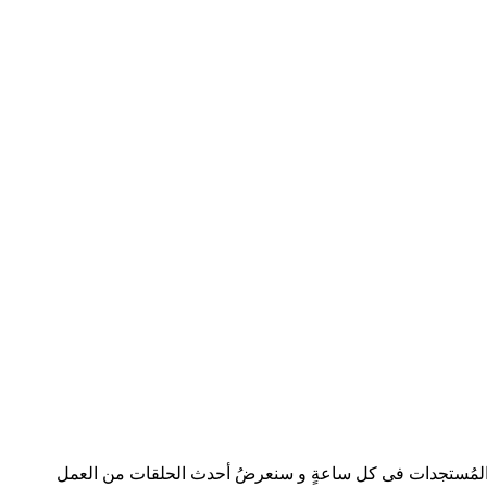
ترجمِ للغةِ العربيةِ. كما يتم تحديثُ موقعنا بأحدث المُستجدات فى كل ساعةٍ و سنعرضُ أحدث الحلقات من العمل