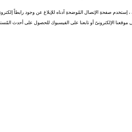
إستخدم صفحةِ الإتصال المُوضحةِ آدناه للإبلاغ عن وجود رابطاً إلكترونياً
 على موقعنا الإلكترونىّ أو تابعنا على الفيسبوك للحصول على أحدث المُستج