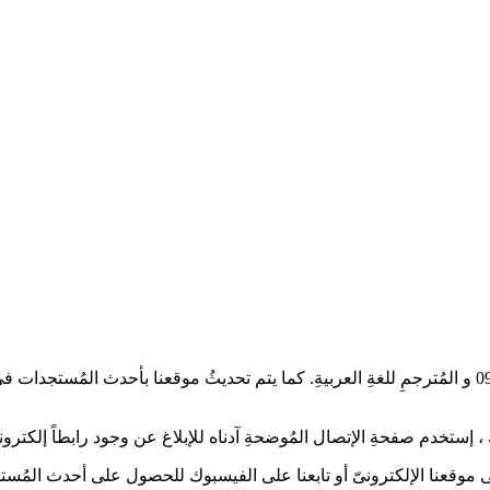
أعزائىّ عُشاقْ الدراما الآسيويةِ، تُشاهدون العمل الدرامىّ نفوذ الحلقة 09 و المُترجمِ للغةِ العربيةِ. ك
إستخدم صفحةِ الإتصال المُوضحةِ آدناه للإبلاغ عن وجود رابطاً إلكترونياً
 على موقعنا الإلكترونىّ أو تابعنا على الفيسبوك للحصول على أحدث المُستج