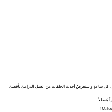
ما يتم تحديثُ موقعنا بأحدث المُستجدات فى كل ساعةٍ و سنعرضُ أحدث الحلقات من العمل الدرامىّ بأقصىّ
 مُعطلاً
داتْ! !