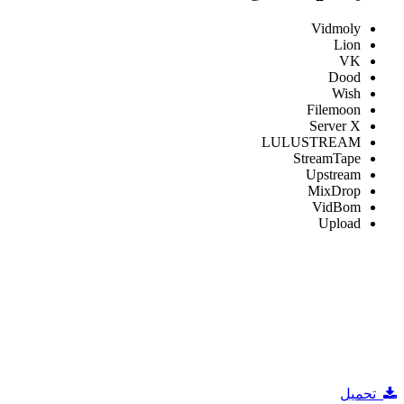
Vidmoly
Lion
VK
Dood
Wish
Filemoon
Server X
LULUSTREAM
StreamTape
Upstream
MixDrop
VidBom
Upload
تحميل