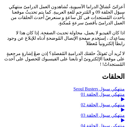
أعزائىّ عُشاقْ الدراما الآسيويةِ، تُشاهدون العمل الدرامىّ منتهكي
سيؤل الحلقة 09 و المُترجمِ للغةِ العربيةِ. كما يتم تحديثُ موقعنا
بأحدث المُستجدات فى كل ساعةٍ و سنعرضُ أحدث الحلقات من
العمل الدرامىّ بأقصىّ سرعةٍ مُمكنةٍ.
اذا كان الفيديو لا يعمل، محاولة تحديث الصفحة. إذا كان هذا لا
يساعدك ، إستخدم صفحةِ الإتصال المُوضحةِ آدناه للإبلاغ عن وجود
رابطاً إلكترونياً مُعطلاً
لا تُريد أن تَفوتكّ حلقتك الدراميةِ المُفضلةِ؟ إذن ضعْ إشارةٍ مرجعيةٍ
على موقعنا الإلكترونىّ أو تابعنا على الفيسبوك للحصول على أحدث
المُستجداتْ! !
الحلقات
منتهكي سيؤل Seoul Busters
منتهكي سيؤل الحلقة 01
منتهكي سيؤل الحلقة 02
منتهكي سيؤل الحلقة 03
منتهكي سيؤل الحلقة 04