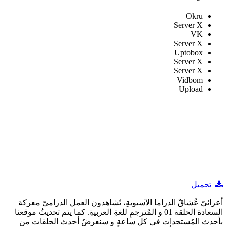
Okru
Server X
VK
Server X
Uptobox
Server X
Server X
Vidbom
Upload
تحميل
أعزائىّ عُشاقْ الدراما الآسيويةِ، تُشاهدون العمل الدرامىّ معركة
السعادة الحلقة 01 و المُترجمِ للغةِ العربيةِ. كما يتم تحديثُ موقعنا
بأحدث المُستجدات فى كل ساعةٍ و سنعرضُ أحدث الحلقات من