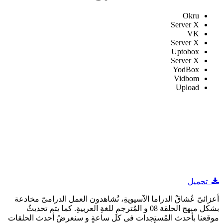
Okru
Server X
VK
Server X
Uptobox
Server X
YodBox
Vidbom
Upload
تحميل
أعزائىّ عُشاقْ الدراما الآسيويةِ، تُشاهدون العمل الدرامىّ مخادعة
بشكل مبهج الحلقة 08 و المُترجمِ للغةِ العربيةِ. كما يتم تحديثُ
موقعنا بأحدث المُستجدات فى كل ساعةٍ و سنعرضُ أحدث الحلقات