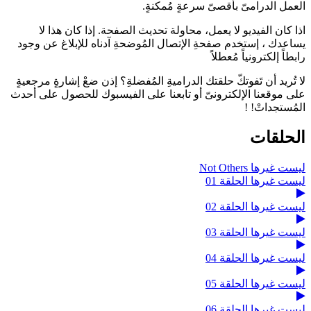
العمل الدرامىّ بأقصىّ سرعةٍ مُمكنةٍ.
اذا كان الفيديو لا يعمل، محاولة تحديث الصفحة. إذا كان هذا لا
يساعدك ، إستخدم صفحةِ الإتصال المُوضحةِ آدناه للإبلاغ عن وجود
رابطاً إلكترونياً مُعطلاً
لا تُريد أن تَفوتكّ حلقتك الدراميةِ المُفضلةِ؟ إذن ضعْ إشارةٍ مرجعيةٍ
على موقعنا الإلكترونىّ أو تابعنا على الفيسبوك للحصول على أحدث
المُستجداتْ! !
الحلقات
ليست غيرها Not Others
ليست غيرها الحلقة 01
ليست غيرها الحلقة 02
ليست غيرها الحلقة 03
ليست غيرها الحلقة 04
ليست غيرها الحلقة 05
ليست غيرها الحلقة 06