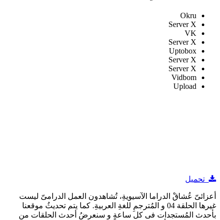
Okru
Server X
VK
Server X
Uptobox
Server X
Server X
Vidbom
Upload
تحميل
أعزائىّ عُشاقْ الدراما الآسيويةِ، تُشاهدون العمل الدرامىّ ليست
غيرها الحلقة 04 و المُترجمِ للغةِ العربيةِ. كما يتم تحديثُ موقعنا
بأحدث المُستجدات فى كل ساعةٍ و سنعرضُ أحدث الحلقات من