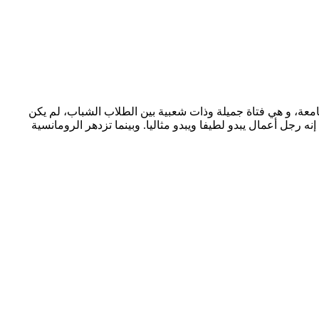
 رأسها) إلى طوكيو لدراسة في الجامعة، و هي فتاة جميلة وذات شعبية بين الطلاب الشباب، لم يكن
نه رجل أعمال يبدو لطيفا ويبدو مثاليا. وبينما تزدهر الرومانسية