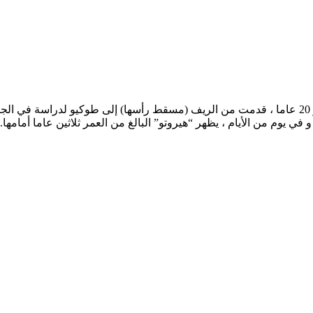
الدراما تروي قصة حب بين “ريسا” و “هيروتو”. ريسا البالغة من العمر 20 عاما ، قدمت من الريف (مسقط
 يوم من الأيام ، يظهر “هيروتو” البالغ من العمر ثلاثين عاما أمامها. إ