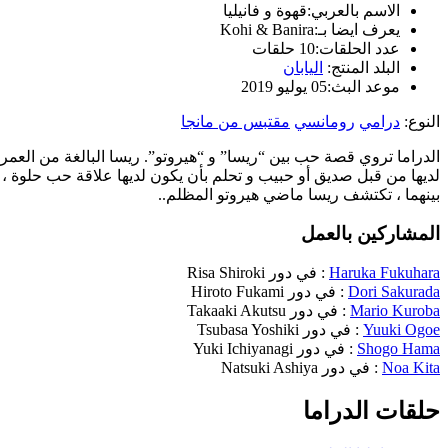
الاسم بالعربي:
قهوة و فانيليا
يعرف ايضا بـ:
Kohi & Banira
عدد الحلقات:
10 حلقات
البلد المنتج:
اليابان
موعد البث:
05 يوليو 2019
النوع:
درامي
رومانسي
مقتبس من مانجا
لديها من قبل صديق أو حبيب و تحلم بأن يكون لديها علاقة حب حلوة ، و في
بينهما ، تكتشف ريسا ماضي هيروتو المظلم..
المشاركين بالعمل
Haruka Fukuhara
: في دور
Risa Shiroki
Dori Sakurada
: في دور
Hiroto Fukami
Mario Kuroba
: في دور
Takaaki Akutsu
Yuuki Ogoe
: في دور
Tsubasa Yoshiki
Shogo Hama
: في دور
Yuki Ichiyanagi
Noa Kita
: في دور
Natsuki Ashiya
حلقات الدراما