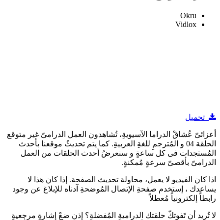
Okru
Vidlox
تحميل
أعزائىّ عُشاقْ الدراما الآسيويةِ، تُشاهدون العمل الدرامىّ غير متوقع
الحلقة 04 و المُترجمِ للغةِ العربيةِ. كما يتم تحديثُ موقعنا بأحدث
المُستجدات فى كل ساعةٍ و سنعرضُ أحدث الحلقات من العمل
الدرامىّ بأقصىّ سرعةٍ مُمكنةٍ.
اذا كان الفيديو لا يعمل، محاولة تحديث الصفحة. إذا كان هذا لا
يساعدك ، إستخدم صفحةِ الإتصال المُوضحةِ آدناه للإبلاغ عن وجود
رابطاً إلكترونياً مُعطلاً
لا تُريد أن تَفوتكّ حلقتك الدراميةِ المُفضلةِ؟ إذن ضعْ إشارةٍ مرجعيةٍ