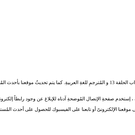
أعزائىّ عُشاقْ الدراما الآسيويةِ، تُشاهدون العمل الدرامىّ غطـس الشباب الحلقة 13 و المُترجمِ
إستخدم صفحةِ الإتصال المُوضحةِ آدناه للإبلاغ عن وجود رابطاً إلكترونياً
 على موقعنا الإلكترونىّ أو تابعنا على الفيسبوك للحصول على أحدث المُستج