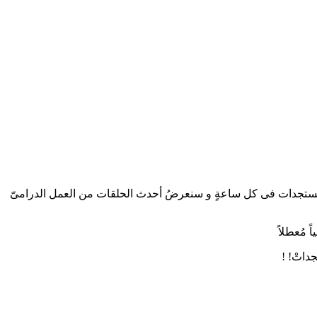
 للغةِ العربيةِ. كما يتم تحديثُ موقعنا بأحدث المُستجدات فى كل ساعةٍ و سنعرضُ أحدث الحلقات من العمل الدرامىّ
 مُعطلاً
داتْ! !