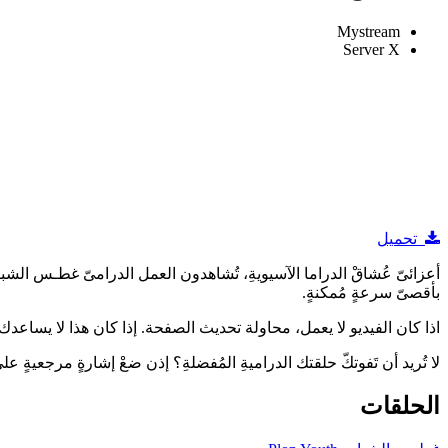
Mystream
Server X
تحميل
بأقصىّ سرعةٍ مُمكنةٍ.
اذا كان الفيديو لا يعمل، محاولة تحديث الصفحة. إذا كان هذا لا يساعدك ، 
لا تُريد أن تَفوتكّ حلقتك الدراميةِ المُفضلةِ؟ إذن ضعْ إشارةٍ مرجعيةٍ
الحلقات