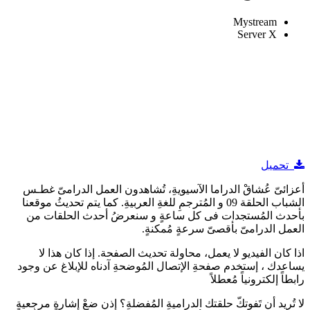
Mystream
Server X
تحميل
أعزائىّ عُشاقْ الدراما الآسيويةِ، تُشاهدون العمل الدرامىّ غطـس
الشباب الحلقة 09 و المُترجمِ للغةِ العربيةِ. كما يتم تحديثُ موقعنا
بأحدث المُستجدات فى كل ساعةٍ و سنعرضُ أحدث الحلقات من
العمل الدرامىّ بأقصىّ سرعةٍ مُمكنةٍ.
اذا كان الفيديو لا يعمل، محاولة تحديث الصفحة. إذا كان هذا لا
يساعدك ، إستخدم صفحةِ الإتصال المُوضحةِ آدناه للإبلاغ عن وجود
رابطاً إلكترونياً مُعطلاً
لا تُريد أن تَفوتكّ حلقتك الدراميةِ المُفضلةِ؟ إذن ضعْ إشارةٍ مرجعيةٍ