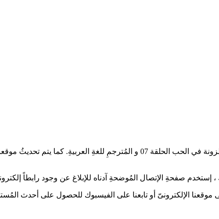
أعزائىّ عُشاقْ الدراما الآسيويةِ، تُشاهدون العمل الدرامىّ عندما تقع حلزونة في الح
إستخدم صفحةِ الإتصال المُوضحةِ آدناه للإبلاغ عن وجود رابطاً إلكترونياً
 على موقعنا الإلكترونىّ أو تابعنا على الفيسبوك للحصول على أحدث المُستج