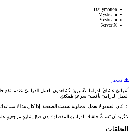
Dailymotion
Mystream
Vcstream
Server X
تحميل
العمل الدرامىّ بأقصىّ سرعةٍ مُمكنةٍ.
اذا كان الفيديو لا يعمل، محاولة تحديث الصفحة. إذا كان هذا لا يساعدك ، 
لا تُريد أن تَفوتكّ حلقتك الدراميةِ المُفضلةِ؟ إذن ضعْ إشارةٍ مرجعيةٍ
الحلقات