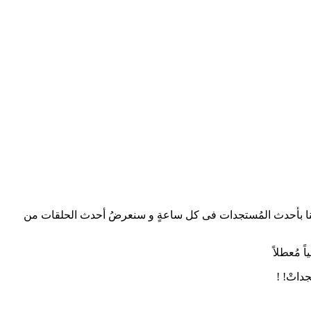
ب الحلقة 07 و المُترجمِ للغةِ العربيةِ. كما يتم تحديثُ موقعنا بأحدث المُستجدات فى كل ساعةٍ و سنعرضُ أحدث الحلقات من
 مُعطلاً
داتْ! !