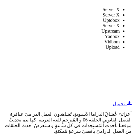
Server X
Server X
Uptobox
Server X
Upstream
Yodbox
Vidbom
Upload
تحميل
أعزائىّ عُشاقْ الدراما الآسيويةِ، تُشاهدون العمل الدرامىّ عباقرة
الفصل القانوني الحلقة 06 و المُترجمِ للغةِ العربيةِ. كما يتم تحديثُ
موقعنا بأحدث المُستجدات فى كل ساعةٍ و سنعرضُ أحدث الحلقات
من العمل الدرامىّ بأقصىّ سرعةٍ مُمكنةٍ.