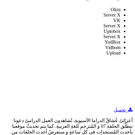
Okru
Server X
VK
Server X
Uptobox
Server X
YodBox
Vidbom
Upload
تحميل
أعزائىّ عُشاقْ الدراما الآسيويةِ، تُشاهدون العمل الدرامىّ دعونا
نتطلّق الحلقة 07 و المُترجمِ للغةِ العربيةِ. كما يتم تحديثُ موقعنا
بأحدث المُستجدات فى كل ساعةٍ و سنعرضُ أحدث الحلقات من