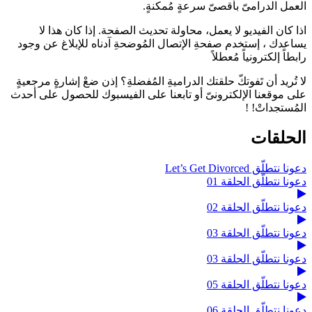
العمل الدرامىّ بأقصىّ سرعةٍ مُمكنةٍ.
اذا كان الفيديو لا يعمل، محاولة تحديث الصفحة. إذا كان هذا لا
يساعدك ، إستخدم صفحةِ الإتصال المُوضحةِ آدناه للإبلاغ عن وجود
رابطاً إلكترونياً مُعطلاً
لا تُريد أن تَفوتكّ حلقتك الدراميةِ المُفضلةِ؟ إذن ضعْ إشارةٍ مرجعيةٍ
على موقعنا الإلكترونىّ أو تابعنا على الفيسبوك للحصول على أحدث
المُستجداتْ! !
الحلقات
دعونا نتطلّق Let’s Get Divorced
دعونا نتطلّق الحلقة 01
دعونا نتطلّق الحلقة 02
دعونا نتطلّق الحلقة 03
دعونا نتطلّق الحلقة 03
دعونا نتطلّق الحلقة 05
دعونا نتطلّق الحلقة 06