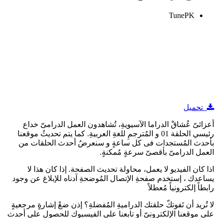
TunePK
تحميل
أعزائىّ عُشاقْ الدراما الآسيويةِ، تُشاهدون العمل الدرامىّ خداع
رئيسي الحلقة 01 و المُترجمِ للغةِ العربيةِ. كما يتم تحديثُ موقعنا
بأحدث المُستجدات فى كل ساعةٍ و سنعرضُ أحدث الحلقات من
العمل الدرامىّ بأقصىّ سرعةٍ مُمكنةٍ.
اذا كان الفيديو لا يعمل، محاولة تحديث الصفحة. إذا كان هذا لا
يساعدك ، إستخدم صفحةِ الإتصال المُوضحةِ آدناه للإبلاغ عن وجود
رابطاً إلكترونياً مُعطلاً
لا تُريد أن تَفوتكّ حلقتك الدراميةِ المُفضلةِ؟ إذن ضعْ إشارةٍ مرجعيةٍ
على موقعنا الإلكترونىّ أو تابعنا على الفيسبوك للحصول على أحدث