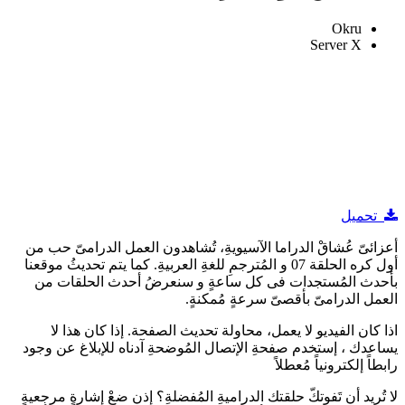
Okru
Server X
تحميل
أعزائىّ عُشاقْ الدراما الآسيويةِ، تُشاهدون العمل الدرامىّ حب من
أول كره الحلقة 07 و المُترجمِ للغةِ العربيةِ. كما يتم تحديثُ موقعنا
بأحدث المُستجدات فى كل ساعةٍ و سنعرضُ أحدث الحلقات من
العمل الدرامىّ بأقصىّ سرعةٍ مُمكنةٍ.
اذا كان الفيديو لا يعمل، محاولة تحديث الصفحة. إذا كان هذا لا
يساعدك ، إستخدم صفحةِ الإتصال المُوضحةِ آدناه للإبلاغ عن وجود
رابطاً إلكترونياً مُعطلاً
لا تُريد أن تَفوتكّ حلقتك الدراميةِ المُفضلةِ؟ إذن ضعْ إشارةٍ مرجعيةٍ