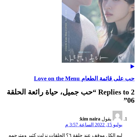
حب على قائمة الطعام Love on the Menu
2 Replies to “
حب جميل، حياة رائعة الحلقة
”
06
يقول
kim naira
:
يوليو 15, 2022 الساعة 3:57 م
ليه الكل موقف عند حلقة ٦؟ الحلقات نزلت كثير ومترجمه