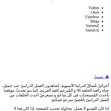
Vidbm
Okru
Uptobox
Mega
StreamZ
SamaUp
تحميل
أعزائىّ عُشاقْ الدراما الآسيويةِ، تُشاهدون العمل الدرامىّ حب جميل،
حياة رائعة الحلقة 06 و المُترجمِ للغةِ العربيةِ. كما يتم تحديثُ موقعنا
بأحدث المُستجدات فى كل ساعةٍ و سنعرضُ أحدث الحلقات من
العمل الدرامىّ بأقصىّ سرعةٍ مُمكنةٍ.
اذا كان الفيديو لا يعمل، محاولة تحديث الصفحة. إذا كان هذا لا