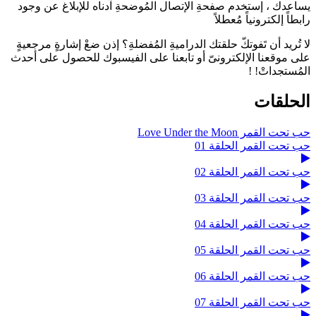
يساعدك ، إستخدم صفحةِ الإتصال المُوضحةِ آدناه للإبلاغ عن وجود
رابطاً إلكترونياً مُعطلاً
لا تُريد أن تَفوتكّ حلقتك الدراميةِ المُفضلةِ؟ إذن ضعْ إشارةٍ مرجعيةٍ
على موقعنا الإلكترونىّ أو تابعنا على الفيسبوك للحصول على أحدث
المُستجداتْ! !
الحلقات
حب تحت القمر Love Under the Moon
حب تحت القمر الحلقة 01
حب تحت القمر الحلقة 02
حب تحت القمر الحلقة 03
حب تحت القمر الحلقة 04
حب تحت القمر الحلقة 05
حب تحت القمر الحلقة 06
حب تحت القمر الحلقة 07