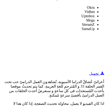
Okru
Vidbm
Uptobox
Mega
StreamZ
SamaUp
تحميل
أعزائىّ عُشاقْ الدراما الآسيويةِ، تُشاهدون العمل الدرامىّ حب تحت
القمر الحلقة 33 و المُترجمِ للغةِ العربيةِ. كما يتم تحديثُ موقعنا
بأحدث المُستجدات فى كل ساعةٍ و سنعرضُ أحدث الحلقات من
العمل الدرامىّ بأقصىّ سرعةٍ مُمكنةٍ.
اذا كان الفيديو لا يعمل، محاولة تحديث الصفحة. إذا كان هذا لا