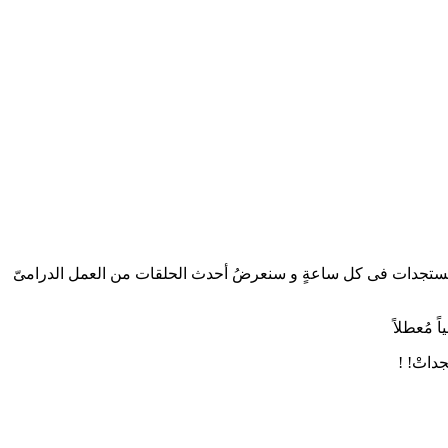
ِ للغةِ العربيةِ. كما يتم تحديثُ موقعنا بأحدث المُستجدات فى كل ساعةٍ و سنعرضُ أحدث الحلقات من العمل الدرامىّ
 مُعطلاً
داتْ! !