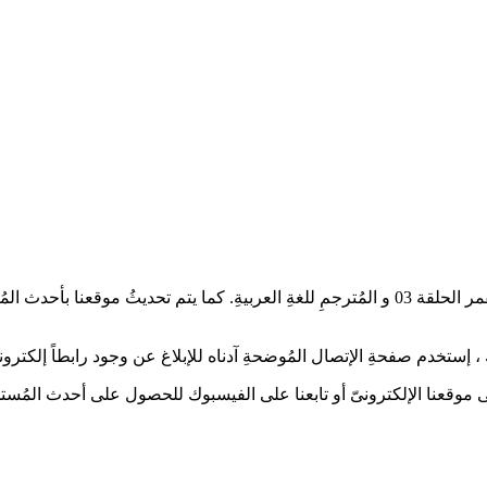
أعزائىّ عُشاقْ الدراما الآسيويةِ، تُشاهدون العمل الدرامىّ حب تحت القمر الحلقة 03 و المُترجم
إستخدم صفحةِ الإتصال المُوضحةِ آدناه للإبلاغ عن وجود رابطاً إلكترونياً
 على موقعنا الإلكترونىّ أو تابعنا على الفيسبوك للحصول على أحدث المُستج