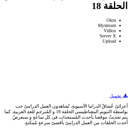
الحلقة 18
Okru
Mystream
Vidlox
Server X
Upload
تحميل
أعزائىّ عُشاقْ الدراما الآسيويةِ، تُشاهدون العمل الدرامىّ حب
بواسطة التنويم المغناطيسي الحلقة 18 و المُترجمِ للغةِ العربيةِ. كما
يتم تحديثُ موقعنا بأحدث المُستجدات فى كل ساعةٍ و سنعرضُ
أحدث الحلقات من العمل الدرامىّ بأقصىّ سرعةٍ مُمكنةٍ.