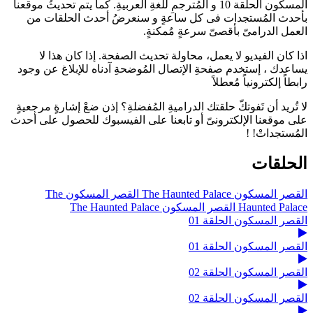
المسكون الحلقة 10 و المُترجمِ للغةِ العربيةِ. كما يتم تحديثُ موقعنا
بأحدث المُستجدات فى كل ساعةٍ و سنعرضُ أحدث الحلقات من
العمل الدرامىّ بأقصىّ سرعةٍ مُمكنةٍ.
اذا كان الفيديو لا يعمل، محاولة تحديث الصفحة. إذا كان هذا لا
يساعدك ، إستخدم صفحةِ الإتصال المُوضحةِ آدناه للإبلاغ عن وجود
رابطاً إلكترونياً مُعطلاً
لا تُريد أن تَفوتكّ حلقتك الدراميةِ المُفضلةِ؟ إذن ضعْ إشارةٍ مرجعيةٍ
على موقعنا الإلكترونىّ أو تابعنا على الفيسبوك للحصول على أحدث
المُستجداتْ! !
الحلقات
القصر المسكون The Haunted Palace
القصر المسكون The
Haunted Palace
القصر المسكون The Haunted Palace
القصر المسكون الحلقة 01
القصر المسكون الحلقة 01
القصر المسكون الحلقة 02
القصر المسكون الحلقة 02