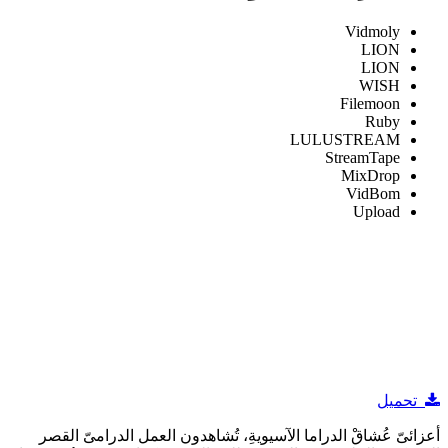
Vidmoly
LION
LION
WISH
Filemoon
Ruby
LULUSTREAM
StreamTape
MixDrop
VidBom
Upload
تحميل
أعزائىّ عُشاقْ الدراما الآسيويةِ، تُشاهدون العمل الدرامىّ القصر