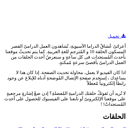
تحميل
أعزائىّ عُشاقْ الدراما الآسيويةِ، تُشاهدون العمل الدرامىّ القصر
المسكون الحلقة 10 و المُترجمِ للغةِ العربيةِ. كما يتم تحديثُ موقعنا
بأحدث المُستجدات فى كل ساعةٍ و سنعرضُ أحدث الحلقات من
العمل الدرامىّ بأقصىّ سرعةٍ مُمكنةٍ.
اذا كان الفيديو لا يعمل، محاولة تحديث الصفحة. إذا كان هذا لا
يساعدك ، إستخدم صفحةِ الإتصال المُوضحةِ آدناه للإبلاغ عن وجود
رابطاً إلكترونياً مُعطلاً
لا تُريد أن تَفوتكّ حلقتك الدراميةِ المُفضلةِ؟ إذن ضعْ إشارةٍ مرجعيةٍ
على موقعنا الإلكترونىّ أو تابعنا على الفيسبوك للحصول على أحدث
المُستجداتْ! !
الحلقات