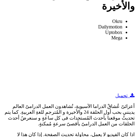
والأخيرة
Okru
Dailymotion
Uptobox
Mega
تحميل
أعزائىّ عُشاقْ الدراما الآسيويةِ، تُشاهدون العمل الدرامىّ العالم
يدينني بحب أول الحلقة 24 والأخيرة و المُترجمِ للغةِ العربيةِ. كما يتم
تحديثُ موقعنا بأحدث المُستجدات فى كل ساعةٍ و سنعرضُ أحدث
الحلقات من العمل الدرامىّ بأقصىّ سرعةٍ مُمكنةٍ.
اذا كان الفيديو لا يعمل، محاولة تحديث الصفحة. إذا كان هذا لا