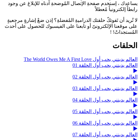
يساعدك ، إستخدم صفحةِ الإتصال المُوضحةِ آدناه للإبلاغ عن وجود
رابطاً إلكترونياً مُعطلاً
لا تُريد أن تَفوتكّ حلقتك الدراميةِ المُفضلةِ؟ إذن ضعْ إشارةٍ مرجعيةٍ
على موقعنا الإلكترونىّ أو تابعنا على الفيسبوك للحصول على أحدث
المُستجداتْ! !
الحلقات
العالم يدينني بحب أول The World Owes Me A First Love
العالم يدينني بحب أول الحلقة 01
العالم يدينني بحب أول الحلقة 02
العالم يدينني بحب أول الحلقة 03
العالم يدينني بحب أول الحلقة 04
العالم يدينني بحب أول الحلقة 05
العالم يدينني بحب أول الحلقة 06
العالم يدينني بحب أول الحلقة 07