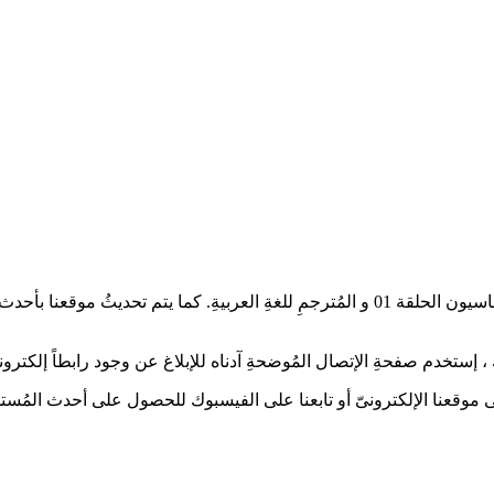
أعزائىّ عُشاقْ الدراما الآسيويةِ، تُشاهدون العمل الدرامىّ الشباب الحماسيون الحلقة 01 و ال
إستخدم صفحةِ الإتصال المُوضحةِ آدناه للإبلاغ عن وجود رابطاً إلكترونياً
 على موقعنا الإلكترونىّ أو تابعنا على الفيسبوك للحصول على أحدث المُستج