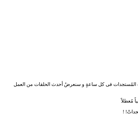
مُترجمِ للغةِ العربيةِ. كما يتم تحديثُ موقعنا بأحدث المُستجدات فى كل ساعةٍ و سنعرضُ أحدث الحلقات من العمل
 مُعطلاً
داتْ! !