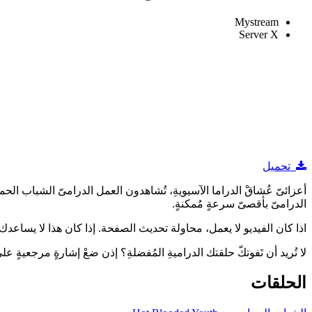
Mystream
Server X
تحميل
الدرامىّ بأقصىّ سرعةٍ مُمكنةٍ.
اذا كان الفيديو لا يعمل، محاولة تحديث الصفحة. إذا كان هذا لا يساعدك ، 
لا تُريد أن تَفوتكّ حلقتك الدراميةِ المُفضلةِ؟ إذن ضعْ إشارةٍ مرجعيةٍ
الحلقات