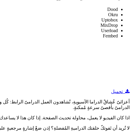
Dood
Okru
Uptobox
MixDrop
Userload
Fembed
تحميل
الدرامىّ بأقصىّ سرعةٍ مُمكنةٍ.
اذا كان الفيديو لا يعمل، محاولة تحديث الصفحة. إذا كان هذا لا يساعدك ، 
لا تُريد أن تَفوتكّ حلقتك الدراميةِ المُفضلةِ؟ إذن ضعْ إشارةٍ مرجعيةٍ