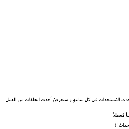
لقة 02 و المُترجمِ للغةِ العربيةِ. كما يتم تحديثُ موقعنا بأحدث المُستجدات فى كل ساعةٍ و سنعرضُ أحدث الحلقات من العمل
 مُعطلاً
داتْ! !