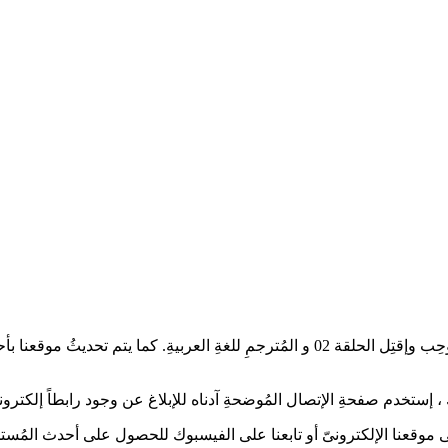
أعزائىّ عُشاقْ الدراما الآسيويةِ، تُشاهدون العمل الدرامىّ الرابط: كُل وحِب وإقتِل الح
إستخدم صفحةِ الإتصال المُوضحةِ آدناه للإبلاغ عن وجود رابطاً إلكترونياً
 على موقعنا الإلكترونىّ أو تابعنا على الفيسبوك للحصول على أحدث المُستج