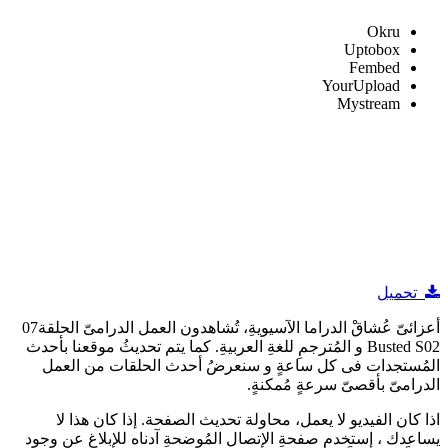
Okru
Uptobox
Fembed
YourUpload
Mystream
تحميل
أعزائىّ عُشاقْ الدراما الآسيويةِ، تُشاهدون العمل الدرامىّ الحلقة07
Busted S02 و المُترجمِ للغةِ العربيةِ. كما يتم تحديثُ موقعنا بأحدث
المُستجدات فى كل ساعةٍ و سنعرضُ أحدث الحلقات من العمل
الدرامىّ بأقصىّ سرعةٍ مُمكنةٍ.
اذا كان الفيديو لا يعمل، محاولة تحديث الصفحة. إذا كان هذا لا
يساعدك ، إستخدم صفحةِ الإتصال المُوضحةِ آدناه للإبلاغ عن وجود