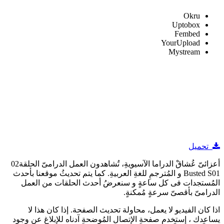
Okru
Uptobox
Fembed
YourUpload
Mystream
تحميل
أعزائىّ عُشاقْ الدراما الآسيويةِ، تُشاهدون العمل الدرامىّ الحلقة02
Busted S01 و المُترجمِ للغةِ العربيةِ. كما يتم تحديثُ موقعنا بأحدث
المُستجدات فى كل ساعةٍ و سنعرضُ أحدث الحلقات من العمل
الدرامىّ بأقصىّ سرعةٍ مُمكنةٍ.
اذا كان الفيديو لا يعمل، محاولة تحديث الصفحة. إذا كان هذا لا
يساعدك ، إستخدم صفحةِ الإتصال المُوضحةِ آدناه للإبلاغ عن وجود