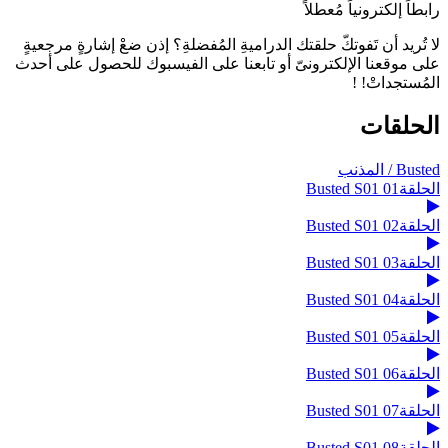
رابطاً إلكترونياً مُعطلاً
لا تُريد أن تَفوتكّ حلقتك الدراميةِ المُفضلةِ؟ إذن ضعْ إشارةٍ مرجعيةٍ
على موقعنا الإلكترونىّ أو تابعنا على الفيسبوك للحصول على أحدث
المُستجداتْ! !
الحلقات
Busted / المذنب
الحلقة01 Busted S01
الحلقة02 Busted S01
الحلقة03 Busted S01
الحلقة04 Busted S01
الحلقة05 Busted S01
الحلقة06 Busted S01
الحلقة07 Busted S01
الحلقة08 Busted S01