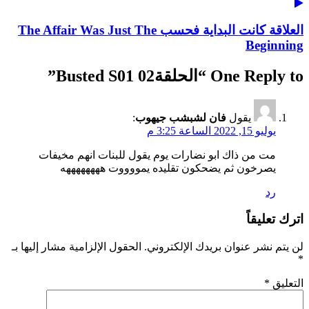
العلاقة كانت البداية فحسب The Affair Was Just The
Beginning
One Reply to “الحلقة02 Busted S01”
يقول
فان لشبشب جيهوب
:
يوليو 15, 2022 الساعة 3:25 م
مت من ذاك ابو نضارات يوم يقول للبنات انهم مخيفات
يصرخون ثم يضحكون تقليده يمووووت ههههههههه
رد
اترك تعليقاً
لن يتم نشر عنوان بريدك الإلكتروني.
الحقول الإلزامية مشار إليها بـ
*
التعليق
*