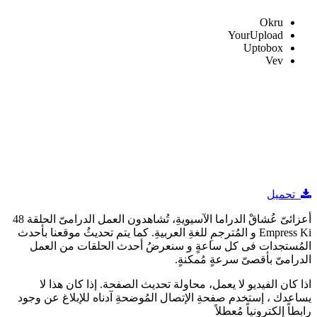
Okru
YourUpload
Uptobox
Vev
تحميل
أعزائىّ عُشاقْ الدراما الآسيويةِ، تُشاهدون العمل الدرامىّ الحلقة 48
Empress Ki و المُترجمِ للغةِ العربيةِ. كما يتم تحديثُ موقعنا بأحدث
المُستجدات فى كل ساعةٍ و سنعرضُ أحدث الحلقات من العمل
الدرامىّ بأقصىّ سرعةٍ مُمكنةٍ.
اذا كان الفيديو لا يعمل، محاولة تحديث الصفحة. إذا كان هذا لا
يساعدك ، إستخدم صفحةِ الإتصال المُوضحةِ آدناه للإبلاغ عن وجود
رابطاً إلكترونياً مُعطلاً