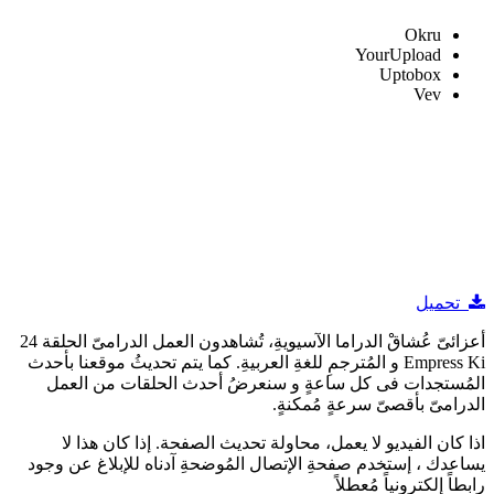
Okru
YourUpload
Uptobox
Vev
تحميل
أعزائىّ عُشاقْ الدراما الآسيويةِ، تُشاهدون العمل الدرامىّ الحلقة 24
Empress Ki و المُترجمِ للغةِ العربيةِ. كما يتم تحديثُ موقعنا بأحدث
المُستجدات فى كل ساعةٍ و سنعرضُ أحدث الحلقات من العمل
الدرامىّ بأقصىّ سرعةٍ مُمكنةٍ.
اذا كان الفيديو لا يعمل، محاولة تحديث الصفحة. إذا كان هذا لا
يساعدك ، إستخدم صفحةِ الإتصال المُوضحةِ آدناه للإبلاغ عن وجود
رابطاً إلكترونياً مُعطلاً