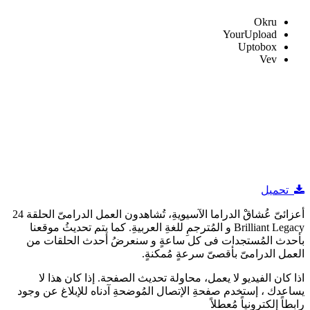
Okru
YourUpload
Uptobox
Vev
تحميل
أعزائىّ عُشاقْ الدراما الآسيويةِ، تُشاهدون العمل الدرامىّ الحلقة 24
Brilliant Legacy و المُترجمِ للغةِ العربيةِ. كما يتم تحديثُ موقعنا
بأحدث المُستجدات فى كل ساعةٍ و سنعرضُ أحدث الحلقات من
العمل الدرامىّ بأقصىّ سرعةٍ مُمكنةٍ.
اذا كان الفيديو لا يعمل، محاولة تحديث الصفحة. إذا كان هذا لا
يساعدك ، إستخدم صفحةِ الإتصال المُوضحةِ آدناه للإبلاغ عن وجود
رابطاً إلكترونياً مُعطلاً