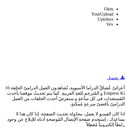
Okru
YourUpload
Uptobox
Vev
تحميل
أعزائىّ عُشاقْ الدراما الآسيويةِ، تُشاهدون العمل الدرامىّ الحلقة 16
Empress Ki و المُترجمِ للغةِ العربيةِ. كما يتم تحديثُ موقعنا بأحدث
المُستجدات فى كل ساعةٍ و سنعرضُ أحدث الحلقات من العمل
الدرامىّ بأقصىّ سرعةٍ مُمكنةٍ.
اذا كان الفيديو لا يعمل، محاولة تحديث الصفحة. إذا كان هذا لا
يساعدك ، إستخدم صفحةِ الإتصال المُوضحةِ آدناه للإبلاغ عن وجود
رابطاً إلكترونياً مُعطلاً