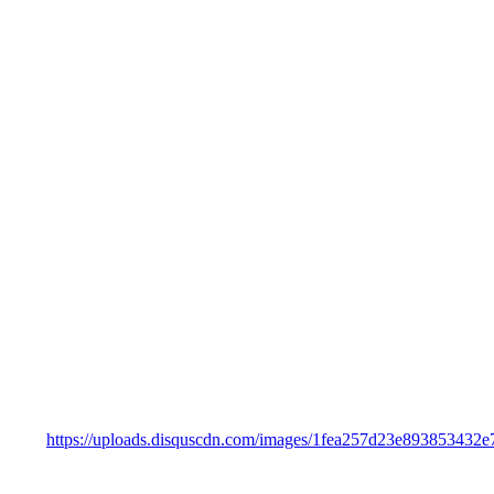
https://uploads.disquscdn.com/images/1fea257d23e89385343