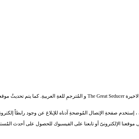
أعزائىّ عُشاقْ الدراما الآسيويةِ، تُشاهدون العمل الدرامىّ الحلقة 16 و الاخيرة cer
إستخدم صفحةِ الإتصال المُوضحةِ آدناه للإبلاغ عن وجود رابطاً إلكترونياً
 على موقعنا الإلكترونىّ أو تابعنا على الفيسبوك للحصول على أحدث المُستج