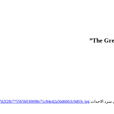
”
ي سرد الاحداث
2e7d2f2fb775565b030698e71c84e42a56d6663c9d03c.jpg