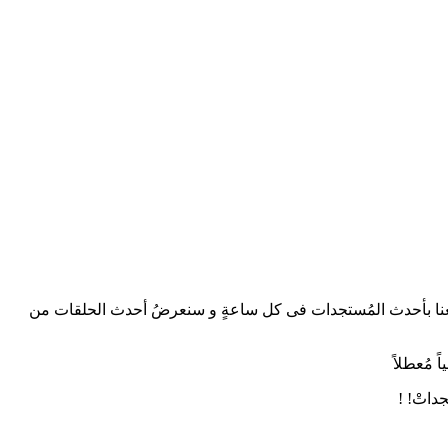
The Great Sedu و المُترجمِ للغةِ العربيةِ. كما يتم تحديثُ موقعنا بأحدث المُستجدات فى كل ساعةٍ و سنعرضُ أحدث الحلقات من
 مُعطلاً
داتْ! !