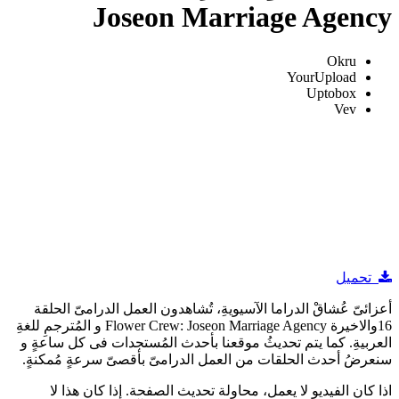
Joseon Marriage Agency
Okru
YourUpload
Uptobox
Vev
تحميل
أعزائىّ عُشاقْ الدراما الآسيويةِ، تُشاهدون العمل الدرامىّ الحلقة
16والاخيرة Flower Crew: Joseon Marriage Agency و المُترجمِ للغةِ
العربيةِ. كما يتم تحديثُ موقعنا بأحدث المُستجدات فى كل ساعةٍ و
سنعرضُ أحدث الحلقات من العمل الدرامىّ بأقصىّ سرعةٍ مُمكنةٍ.
اذا كان الفيديو لا يعمل، محاولة تحديث الصفحة. إذا كان هذا لا