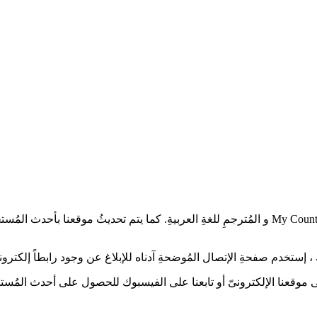
أعزائىّ عُشاقْ الدراما الآسيويةِ، تُشاهدون العمل الدرامىّ الحلقة 11 My Country و المُترجمِ للغة
إستخدم صفحةِ الإتصال المُوضحةِ آدناه للإبلاغ عن وجود رابطاً إلكترونياً
 على موقعنا الإلكترونىّ أو تابعنا على الفيسبوك للحصول على أحدث المُستج