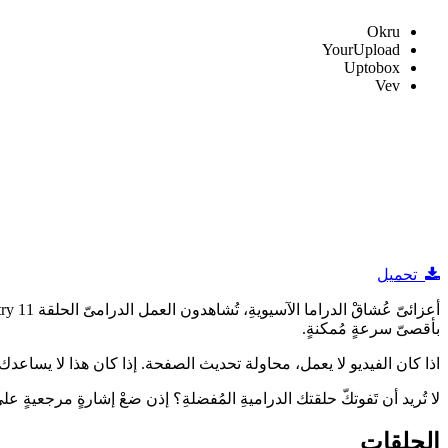
Okru
YourUpload
Uptobox
Vev
تحميل
بأقصىّ سرعةٍ مُمكنةٍ.
اذا كان الفيديو لا يعمل، محاولة تحديث الصفحة. إذا كان هذا لا يساعدك ، 
لا تُريد أن تَفوتكّ حلقتك الدراميةِ المُفضلةِ؟ إذن ضعْ إشارةٍ مرجعيةٍ
الحلقات