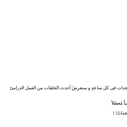
ِ العربيةِ. كما يتم تحديثُ موقعنا بأحدث المُستجدات فى كل ساعةٍ و سنعرضُ أحدث الحلقات من العمل الدرامىّ
 مُعطلاً
داتْ! !