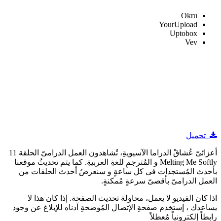
Okru
YourUpload
Uptobox
Vev
تحميل
أعزائىّ عُشاقْ الدراما الآسيويةِ، تُشاهدون العمل الدرامىّ الحلقة 11
Melting Me Softly و المُترجمِ للغةِ العربيةِ. كما يتم تحديثُ موقعنا
بأحدث المُستجدات فى كل ساعةٍ و سنعرضُ أحدث الحلقات من
العمل الدرامىّ بأقصىّ سرعةٍ مُمكنةٍ.
اذا كان الفيديو لا يعمل، محاولة تحديث الصفحة. إذا كان هذا لا
يساعدك ، إستخدم صفحةِ الإتصال المُوضحةِ آدناه للإبلاغ عن وجود
رابطاً إلكترونياً مُعطلاً