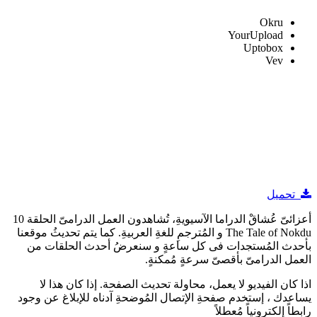
Okru
YourUpload
Uptobox
Vev
تحميل
أعزائىّ عُشاقْ الدراما الآسيويةِ، تُشاهدون العمل الدرامىّ الحلقة 10
The Tale of Nokdu و المُترجمِ للغةِ العربيةِ. كما يتم تحديثُ موقعنا
بأحدث المُستجدات فى كل ساعةٍ و سنعرضُ أحدث الحلقات من
العمل الدرامىّ بأقصىّ سرعةٍ مُمكنةٍ.
اذا كان الفيديو لا يعمل، محاولة تحديث الصفحة. إذا كان هذا لا
يساعدك ، إستخدم صفحةِ الإتصال المُوضحةِ آدناه للإبلاغ عن وجود
رابطاً إلكترونياً مُعطلاً