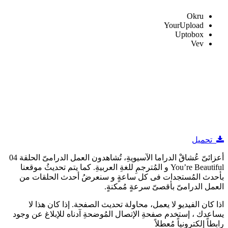
Okru
YourUpload
Uptobox
Vev
تحميل
أعزائىّ عُشاقْ الدراما الآسيويةِ، تُشاهدون العمل الدرامىّ الحلقة 04
You’re Beautiful و المُترجمِ للغةِ العربيةِ. كما يتم تحديثُ موقعنا
بأحدث المُستجدات فى كل ساعةٍ و سنعرضُ أحدث الحلقات من
العمل الدرامىّ بأقصىّ سرعةٍ مُمكنةٍ.
اذا كان الفيديو لا يعمل، محاولة تحديث الصفحة. إذا كان هذا لا
يساعدك ، إستخدم صفحةِ الإتصال المُوضحةِ آدناه للإبلاغ عن وجود
رابطاً إلكترونياً مُعطلاً