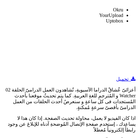
Okru
YourUpload
Uptobox
تحميل
أعزائىّ عُشاقْ الدراما الآسيويةِ، تُشاهدون العمل الدرامىّ الحلقة 02
Watcher و المُترجمِ للغةِ العربيةِ. كما يتم تحديثُ موقعنا بأحدث
المُستجدات فى كل ساعةٍ و سنعرضُ أحدث الحلقات من العمل
الدرامىّ بأقصىّ سرعةٍ مُمكنةٍ.
اذا كان الفيديو لا يعمل، محاولة تحديث الصفحة. إذا كان هذا لا
يساعدك ، إستخدم صفحةِ الإتصال المُوضحةِ آدناه للإبلاغ عن وجود
رابطاً إلكترونياً مُعطلاً