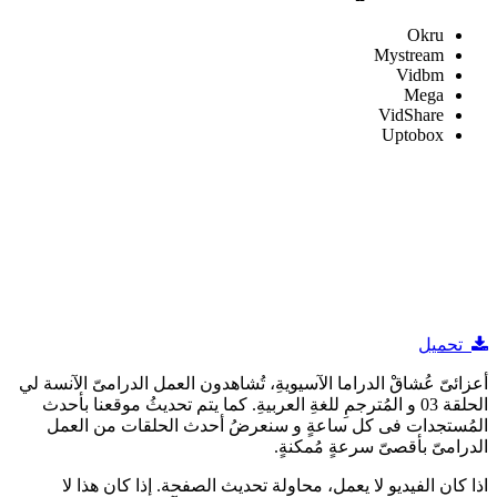
Okru
Mystream
Vidbm
Mega
VidShare
Uptobox
تحميل
أعزائىّ عُشاقْ الدراما الآسيويةِ، تُشاهدون العمل الدرامىّ الآنسة لي
الحلقة 03 و المُترجمِ للغةِ العربيةِ. كما يتم تحديثُ موقعنا بأحدث
المُستجدات فى كل ساعةٍ و سنعرضُ أحدث الحلقات من العمل
الدرامىّ بأقصىّ سرعةٍ مُمكنةٍ.
اذا كان الفيديو لا يعمل، محاولة تحديث الصفحة. إذا كان هذا لا