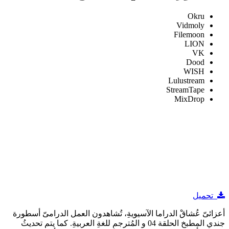
Okru
Vidmoly
Filemoon
LION
VK
Dood
WISH
Lulustream
StreamTape
MixDrop
تحميل
أعزائىّ عُشاقْ الدراما الآسيويةِ، تُشاهدون العمل الدرامىّ أسطورة
جندي المطبخ الحلقة 04 و المُترجمِ للغةِ العربيةِ. كما يتم تحديثُ