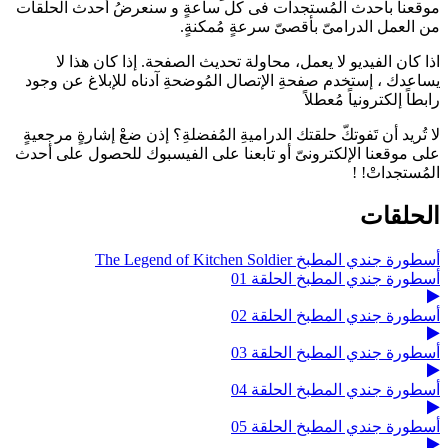
موقعنا بأحدث المُستجدات فى كل ساعةٍ و سنعرضُ أحدث الحلقات
من العمل الدرامىّ بأقصىّ سرعةٍ مُمكنةٍ.
اذا كان الفيديو لا يعمل، محاولة تحديث الصفحة. إذا كان هذا لا
يساعدك ، إستخدم صفحةِ الإتصال المُوضحةِ آدناه للإبلاغ عن وجود
رابطاً إلكترونياً مُعطلاً
لا تُريد أن تَفوتكّ حلقتك الدراميةِ المُفضلةِ؟ إذن ضعْ إشارةٍ مرجعيةٍ
على موقعنا الإلكترونىّ أو تابعنا على الفيسبوك للحصول على أحدث
المُستجداتْ! !
الحلقات
أسطورة جندي المطبخ The Legend of Kitchen Soldier
أسطورة جندي المطبخ الحلقة 01
أسطورة جندي المطبخ الحلقة 02
أسطورة جندي المطبخ الحلقة 03
أسطورة جندي المطبخ الحلقة 04
أسطورة جندي المطبخ الحلقة 05