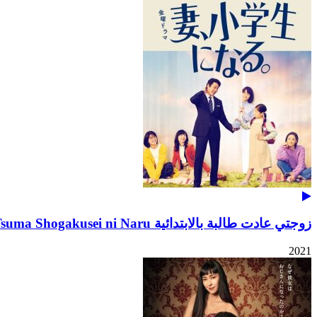
زوجتي عادت طالبة بالابتدائية Tsuma Shogakusei ni Naru
2021