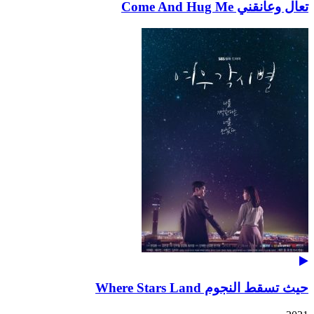
تعال وعانقني Come And Hug Me
حيث تسقط النجوم Where Stars Land