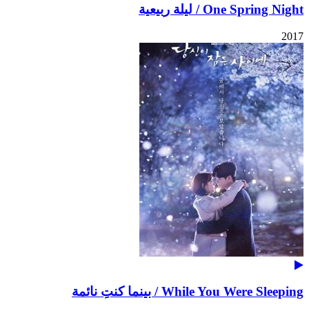
One Spring Night / ليلة ربيعية
2017
While You Were Sleeping / بينما كنتِ نائمة