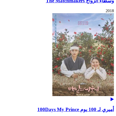
وسطاء الزواج The Matchmakers
2018
أميري لـ 100 يوم 100Days My Prince