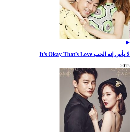
لا بأس إنه الحب It’s Okay That’s Love
2015