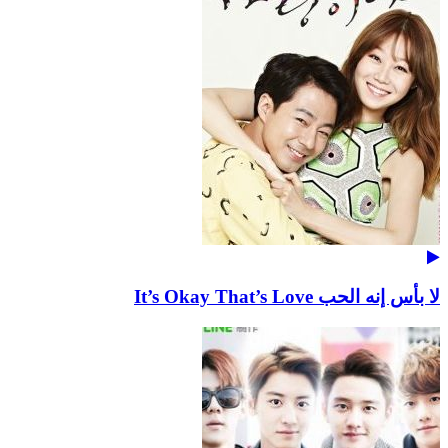
لا بأس إنه الحب It’s Okay That’s Love